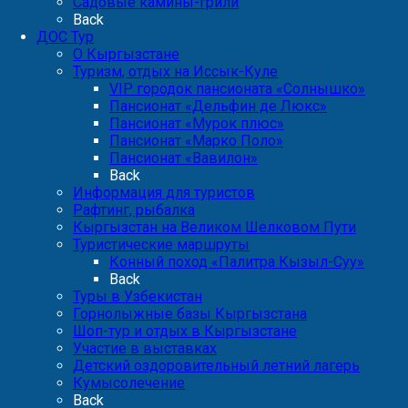
Садовые камины-грили
Back
ДОС Тур
О Кыргызстане
Туризм, отдых на Иссык-Куле
VIP городок пансионата «Солнышко»
Пансионат «Дельфин де Люкс»
Пансионат «Мурок плюс»
Пансионат «Марко Поло»
Пансионат «Вавилон»
Back
Информация для туристов
Рафтинг, рыбалка
Кыргызстан на Великом Шелковом Пути
Туристические маршруты
Конный поход «Палитра Кызыл-Суу»
Back
Туры в Узбекистан
Горнолыжные базы Кыргызстана
Шоп-тур и отдых в Кыргызстане
Участие в выставках
Детский оздоровительный летний лагерь
Кумысолечение
Back