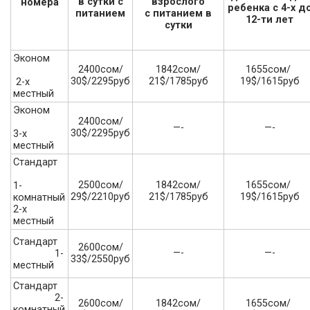
в сутки с
взрослого
номера
ребенка с 4-х д
питанием
с питанием в
12-ти лет
сутки
Эконом
2400сом/
1842сом/
1655сом/
30$/2295руб
21$/1785руб
19$/1615руб
2-х
местный
Эконом
2400сом/
—-
—-
30$/2295руб
3-х
местный
Стандарт
2500сом/
1842сом/
1655сом/
1-
29$/2210руб
21$/1785руб
19$/1615руб
комнатный
2-х
местный
Стандарт
2600сом/
—-
—-
1-
33$/2550руб
местный
Стандарт
2-
2600сом/
1842сом/
1655сом/
комнатный