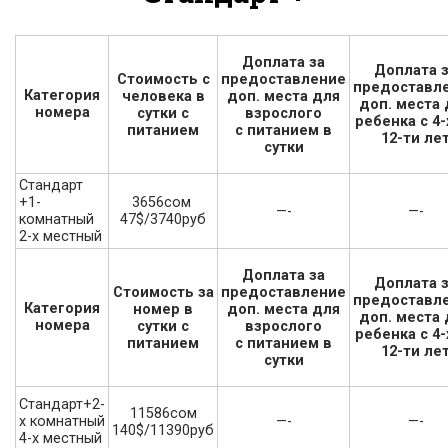
Доплата за
Доплата 
Стоимость с
предоставление
предоставл
Категория
человека в
доп. места для
доп. места 
номера
сутки с
взрослого
ребенка с 4-
питанием
с питанием в
12-ти ле
сутки
Стандарт
3656сом
+1-
—-
—-
47$/3740руб
комнатный
2-х местный
Доплата за
Доплата 
Стоимость за
предоставление
предоставл
Категория
номер в
доп. места для
доп. места 
номера
сутки с
взрослого
ребенка с 4-
питанием
с питанием в
12-ти ле
сутки
Стандарт+2-
11586сом
—-
—-
х комнатный
140$/11390руб
4-х местный