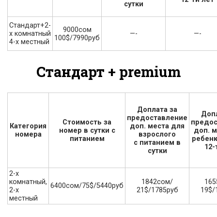
сутки
Стандарт+2-
9000сом
—-
—-
х комнатный
100$/7990руб
4-х местный
Стандарт + premium
Доплата за
Доп
предоставление
Стоимость за
предос
доп. места для
Категория
номер в сутки с
доп. 
взрослого
номера
питанием
ребенк
с питанием в
12-
сутки
2-х
1842сом/
165
комнатный,
6400сом/75$/5440руб
21$/1785руб
19$/
2-х
местный