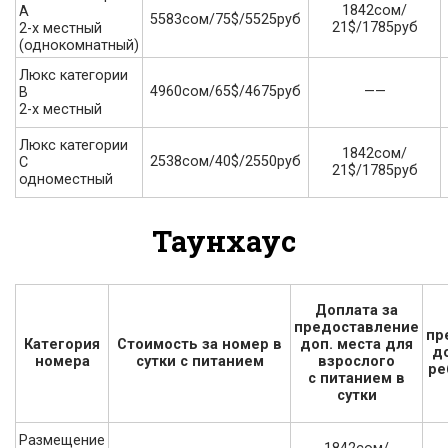
1842сом/
А
5583сом/75$/5525руб
21$/1785руб
2-х местный
(однокомнатный)
Люкс категории
4960сом/65$/4675руб
——
В
2-х местный
Люкс категории
1842сом/
2538сом/40$/2550руб
С
21$/1785руб
одноместный
Таунхаус
Доплата за
предоставление
пр
Категория
Стоимость за номер в
доп. места для
д
номера
сутки с питанием
взрослого
ре
с питанием в
сутки
Размещение