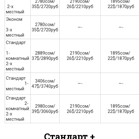
2780сом/
2190сом/
1895сом/
35$/2720руб
26$/2210руб
22$/1870руб
2-х
местный
Эконом
2780сом/
—-
—-
35$/2720руб
3-х
местный
Стандарт
2889сом/
2190сом/
1895сом/
1-
37$/2890руб
26$/2210руб
22$/1870руб
комнатный
2-х
местный
Стандарт
3406сом/
—-
—-
1-
47$/3740руб
местный
Стандарт
2-
2980сом/
2190сом/
1895сом/
комнатный
39$/3060руб
26$/2210руб
22$/1870руб
2-х
местный
Стандарт +