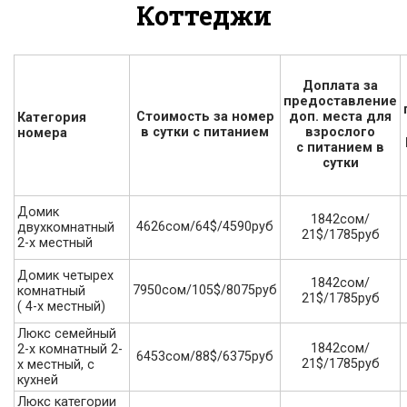
Коттеджи
Доплата за
предоставление
Стоимость за номер
доп. места для
Категория
в сутки с питанием
взрослого
номера
с питанием в
сутки
Домик
1842сом/
4626сом/64$/4590руб
двухкомнатный
21$/1785руб
2-х местный
Домик четырех
1842сом/
7950сом/105$/8075руб
комнатный
21$/1785руб
( 4-х местный)
Люкс семейный
1842сом/
2-х комнатный 2-
6453сом/88$/6375руб
21$/1785руб
х местный, с
кухней
Люкс категории