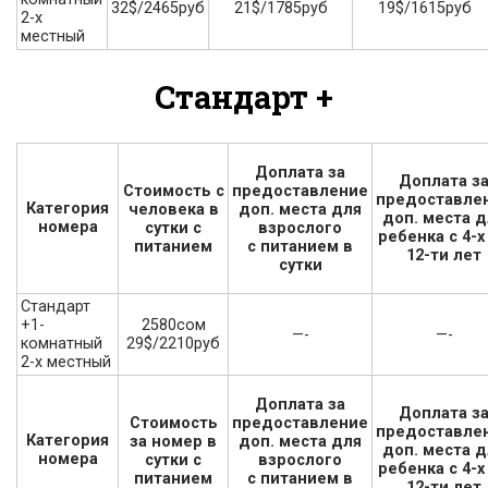
32$/2465руб
21$/1785руб
19$/1615руб
2-х
местный
Стандарт +
Доплата за
Доплата з
Стоимость с
предоставление
предоставле
Категория
человека в
доп. места для
доп. места д
номера
сутки с
взрослого
ребенка с 4-х
питанием
с питанием в
12-ти лет
сутки
Стандарт
2580сом
+1-
—-
—-
29$/2210руб
комнатный
2-х местный
Доплата за
Доплата з
Стоимость
предоставление
предоставле
Категория
за номер в
доп. места для
доп. места д
номера
сутки с
взрослого
ребенка с 4-х
питанием
с питанием в
12-ти лет