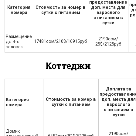
предоставление
пр
Категория
Стоимость за номер в
доп. места для
д
номера
сутки с питанием
взрослого
ре
с питанием в
сутки
Размещение
2190сом/
17481сом/210$/16915руб
до 4-х
25$/2125руб
человек
Коттеджи
Доплата за
предоставлени
Стоимость за номер в
доп. места для
Категория
сутки с питанием
взрослого
номера
с питанием в
сутки
Домик
2190сом/