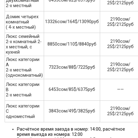
6453сом/82$/6375руб
двухкомнатный
25$/2125руб
2-х местный
Домик четырех
2190сом/
13326сом/164$/13090руб
комнатный
25$/2125руб
( 4-х местный)
Люкс семейный
2190сом/
2-х комнатный 2-
8850сом/110$/8840руб
25$/2125руб
х местный, с
кухней
Люкс категории
2190сом/
А
7323сом/88$/7225руб
25$/2125руб
2-х местный
(однокомнатный)
Люкс категории
6453сом/85$/6375руб
——
В
2-х местный
Люкс категории
2190сом/
3843сом/49$/3825руб
С
25$/2125руб
одноместный
Расчётное время заезда в номер: 14:00, расчётное
время выезда из номера: 12:00