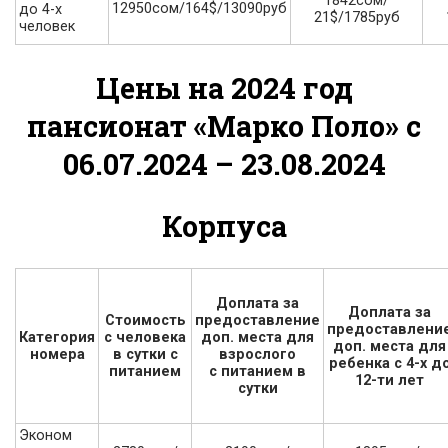
1842сом/
12950сом/164$/13090руб
до 4-х
21$/1785руб
человек
Цены на 2024 год
пансионат «Марко Поло» с
06.07.2024 – 23.08.2024
Корпуса
Доплата за
Доплата за
Стоимость
предоставление
предоставлени
с человека
доп. места для
Категория
доп. места для
в сутки с
взрослого
номера
ребенка с 4-х д
питанием
с питанием в
12-ти лет
сутки
Эконом