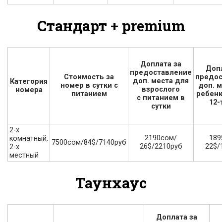
Стандарт + premium
Доплата за
Доп
предоставление
Стоимость за
предос
доп. места для
Категория
номер в сутки с
доп. 
взрослого
номера
питанием
ребенк
с питанием в
12-
сутки
2-х
2190сом/
189
комнатный,
7500сом/84$/7140руб
26$/2210руб
22$/
2-х
местный
Таунхаус
Доплата за